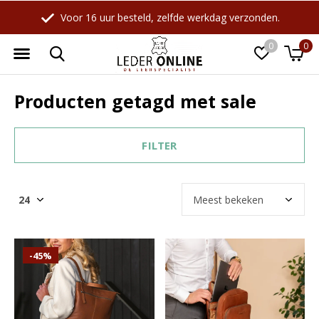
ag verzonden.
Webwinkel sinds 1998
0
0
Producten getagd met sale
FILTER
-45%