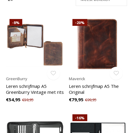
-8%
-20%
GreenBurry
Maverick
Leren schrijfmap A5
Leren schrijfmap A5 The
Greenburry Vintage met rits
Original
€54,95
€79,95
€59,95
€99,95
-16%