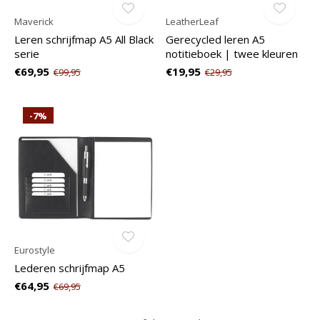
Maverick
LeatherLeaf
Leren schrijfmap A5 All Black
Gerecycled leren A5
serie
notitieboek | twee kleuren
€69,95
€19,95
€99,95
€29,95
-7%
Eurostyle
Lederen schrijfmap A5
€64,95
€69,95