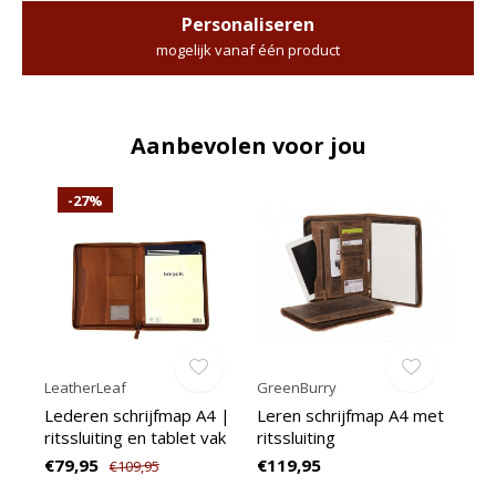
Personaliseren
mogelijk vanaf één product
Aanbevolen voor jou
-27%
LeatherLeaf
GreenBurry
Lederen schrijfmap A4 |
Leren schrijfmap A4 met
ritssluiting en tablet vak
ritssluiting
€79,95
€119,95
€109,95