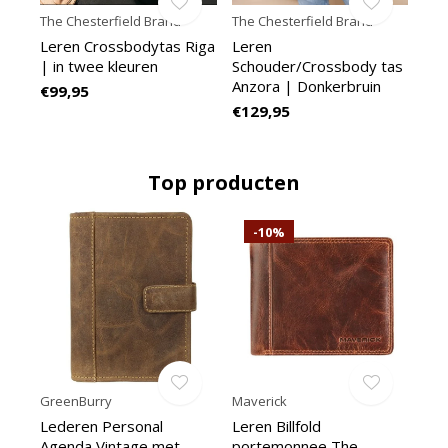
The Chesterfield Brand
The Chesterfield Brand
Leren Crossbodytas Riga
Leren
| in twee kleuren
Schouder/Crossbody tas
Anzora | Donkerbruin
€99,95
€129,95
Top producten
-10%
GreenBurry
Maverick
Lederen Personal
Leren Billfold
Agenda Vintage met
portemonnee The