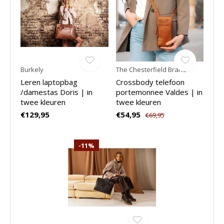
Burkely
The Chesterfield Brand
Leren laptopbag
Crossbody telefoon
/damestas Doris | in
portemonnee Valdes | in
twee kleuren
twee kleuren
€129,95
€54,95
€69,95
-11%