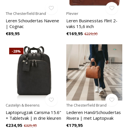
The Chesterfield Brand
Plevier
Leren Schoudertas Navene
Leren Businesstas Flint 2-
| Cognac
vaks 15,6 inch
€89,95
€169,95
€229,00
-28%
Castelijn & Beerens
The Chesterfield Brand
Laptoprugzak Carisma 15.6"
Lederen Hand/Schoudertas
+ Tabletvak | in drie kleuren
Rivera | met Laptopvak
€234,95
€179,95
€325,95