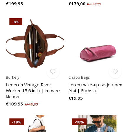
€199,95
€179,00
€209,00
-8%
Burkely
Chabo Bags
Lederen Vintage River
Leren make-up tasje / pen
Worker 15.6 inch | in twee
étui | Fuchsia
kleuren
€19,95
€109,95
€119,95
-19%
-18%