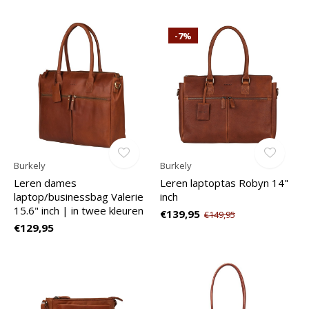
-7%
Burkely
Burkely
Leren dames
Leren laptoptas Robyn 14"
laptop/businessbag Valerie
inch
15.6" inch | in twee kleuren
€139,95
€149,95
€129,95