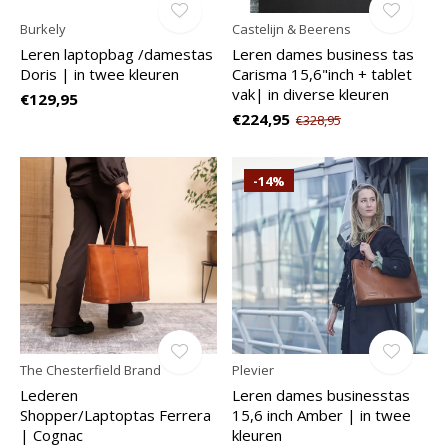
Burkely
Castelijn & Beerens
Leren laptopbag /damestas
Leren dames business tas
Doris | in twee kleuren
Carisma 15,6"inch + tablet
vak| in diverse kleuren
€129,95
€224,95
€328,95
-14%
The Chesterfield Brand
Plevier
Lederen
Leren dames businesstas
Shopper/Laptoptas Ferrera
15,6 inch Amber | in twee
| Cognac
kleuren