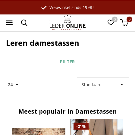
Webwinkel sinds 1998 !
0
0
Leren damestassen
FILTER
Meest populair in
Damestassen
-21%