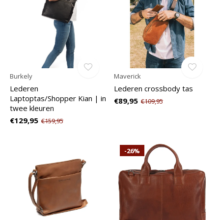
Burkely
Maverick
Lederen
Lederen crossbody tas
Laptoptas/Shopper Kian | in
€89,95
€109,95
twee kleuren
€129,95
€159,95
-26%