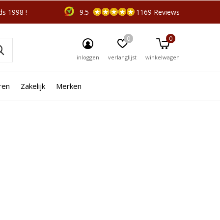
s 1998 !
9.5
1169 Reviews
0
0
inloggen
verlanglijst
winkelwagen
ren
Zakelijk
Merken