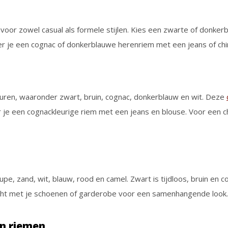
t voor zowel casual als formele stijlen. Kies een zwarte of donker
er je een cognac of donkerblauwe herenriem met een jeans of ch
euren, waaronder zwart, bruin, cognac, donkerblauw en wit. Deze
r je een cognackleurige riem met een jeans en blouse. Voor een c
taupe, zand, wit, blauw, rood en camel. Zwart is tijdloos, bruin e
atcht met je schoenen of garderobe voor een samenhangende look.
en riemen