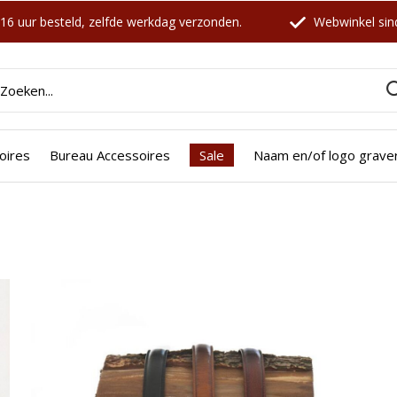
16 uur besteld, zelfde werkdag verzonden.
Webwinkel sind
oires
Bureau Accessoires
Sale
Naam en/of logo grave