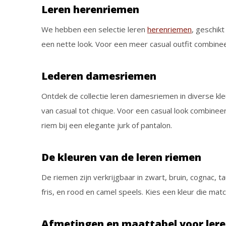
Leren herenriemen
We hebben een selectie leren
herenriemen
, geschik
een nette look. Voor een meer casual outfit combine
Lederen damesriemen
Ontdek de collectie leren damesriemen in diverse kl
van casual tot chique. Voor een casual look combinee
riem bij een elegante jurk of pantalon.
De kleuren van de leren riemen
De riemen zijn verkrijgbaar in zwart, bruin, cognac, 
fris, en rood en camel speels. Kies een kleur die m
Afmetingen en maattabel voor ler