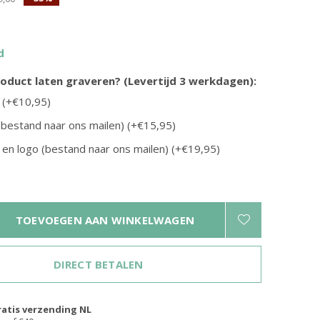
d
product laten graveren? (Levertijd 3 werkdagen):
 (+€10,95)
The Chesterfield Brand
(bestand naar ons mailen) (+€15,95)
is | in
Crossbody telefoon portemonnee
en logo (bestand naar ons mailen) (+€19,95)
Valdes | in twee kleuren
€54,95
€69,95
TOEVOEGEN AAN WINKELWAGEN
DIRECT BETALEN
ratis verzending NL