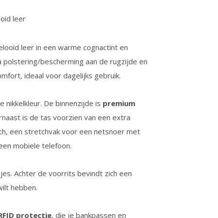
oid leer
elooid leer in een warme cognactint en
xtra polstering/bescherming aan de rugzijde en
fort, ideaal voor dagelijks gebruik.
e nikkelkleur. De binnenzijde is
premium
naast is de tas voorzien van een extra
nch, een stretchvak voor een netsnoer met
een mobiele telefoon.
es. Achter de voorrits bevindt zich een
wilt hebben.
RFID protectie
, die je bankpassen en