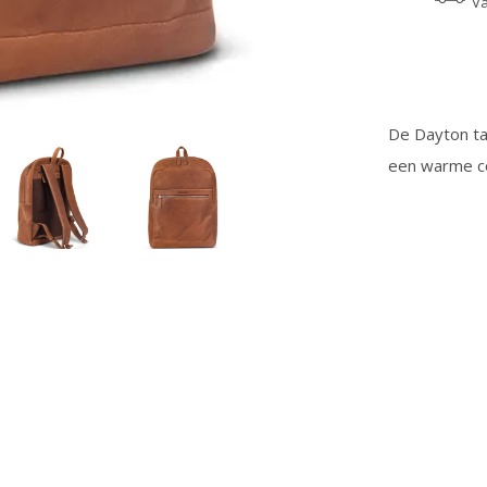
Va
De Dayton tas
een warme cog
m