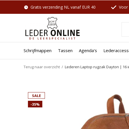
Gratis verzending NL vanaf EUR 40
Voor 
Schrijfmappen
Tassen
Agenda's
Lederaccess
Terug naar overzicht
Lederen Laptop rugzak Dayton | 16 
Well
SALE
SALE
SALE
-35%
-18%
-10%