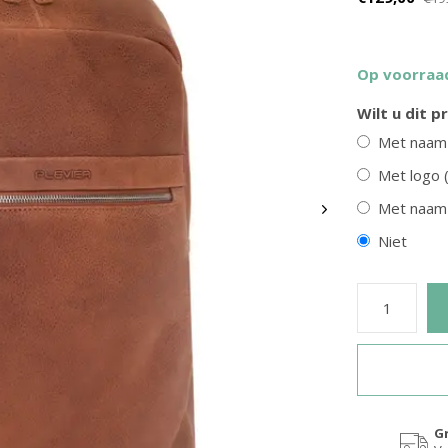
Op voorraa
Wilt u dit 
Met naam
Burkely
Met logo 
lfold portemonnee The Original
Leren laptopbag /damestas Dor
Met naam 
twee kleuren
Niet
€129,95
€49,95
G