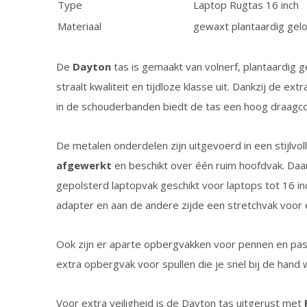
Type
Laptop Rugtas 16 inch
Materiaal
gewaxt plantaardig gelo
De
Dayton
tas is gemaakt van volnerf, plantaardig g
straalt kwaliteit en tijdloze klasse uit. Dankzij de e
in de schouderbanden biedt de tas een hoog draagcom
De metalen onderdelen zijn uitgevoerd in een stijlvoll
afgewerkt
en beschikt over één ruim hoofdvak. Daar
gepolsterd laptopvak geschikt voor laptops tot 16 i
adapter en aan de andere zijde een stretchvak voor 
Ook zijn er aparte opbergvakken voor pennen en pasj
extra opbergvak voor spullen die je snel bij de hand 
Voor extra veiligheid is de Dayton tas uitgerust met