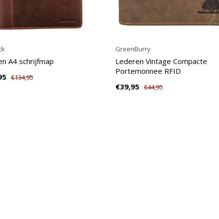
ck
GreenBurry
n A4 schrijfmap
Lederen Vintage Compacte
Portemonnee RFID
95
€134,95
€39,95
€44,95