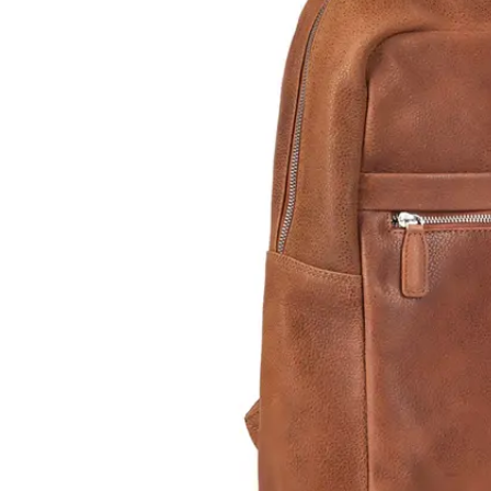
LeatherLeaf
Maverick
Lederen schrijfmap A4 | ritssluiting en
Leren Bil
tablet vak
RFID
€89,95
€44,95
€109,95