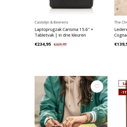
Castelijn & Beerens
The Che
Laptoprugzak Carisma 15.6" +
Leder
Tabletvak | in drie kleuren
Cogna
€234,95
€139,
€325,95
SA
-1