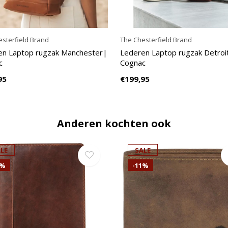
sterfield Brand
The Chesterfield Brand
en Laptop rugzak Manchester|
Lederen Laptop rugzak Detroi
c
Cognac
95
€199,95
Anderen kochten ook
LE
SALE
1%
-11%