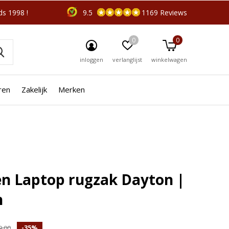
s 1998 !
9.5
1169 Reviews
0
0
inloggen
verlanglijst
winkelwagen
ren
Zakelijk
Merken
r je?
☓
n Laptop rugzak Dayton |
SALE
-21%
h
-35%
9,00