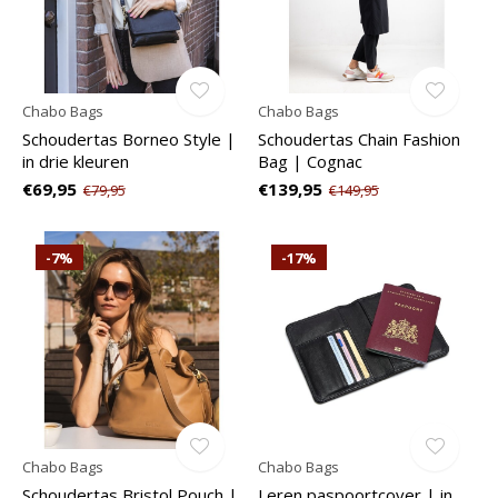
Chabo Bags
Chabo Bags
Schoudertas Borneo Style |
Schoudertas Chain Fashion
in drie kleuren
Bag | Cognac
€69,95
€139,95
€79,95
€149,95
-7%
-17%
Chabo Bags
Chabo Bags
Schoudertas Bristol Pouch |
Leren paspoortcover | in