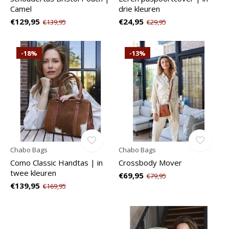
Camel
drie kleuren
€129,95
€24,95
€139,95
€29,95
-18%
-13%
Chabo Bags
Chabo Bags
Como Classic Handtas | in
Crossbody Mover
twee kleuren
€69,95
€79,95
€139,95
€169,95