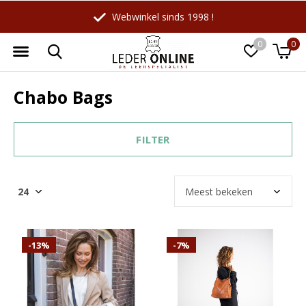
Webwinkel sinds 1998 !
0
0
Chabo Bags
FILTER
-13%
-7%