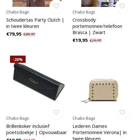
Chabo Bags
Chabo Bags
Schoudertas Party Clutch |
Crossbody
in twee kleuren
portemonnee/telefoon
Brasca | Zwart
€79,95
€89,95
€19,95
€29,95
-20%
Chabo Bags
Chabo Bags
Brillenkoker inclusief
Lederen Dames
poetsdoekje | Opvouwbaar
Portemonnee Verona| in
twee kleuren