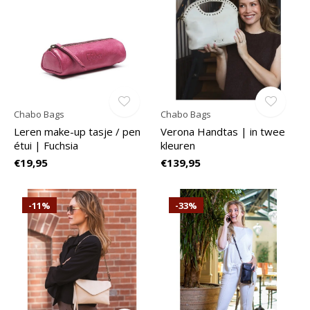
Chabo Bags
Chabo Bags
Leren make-up tasje / pen
Verona Handtas | in twee
étui | Fuchsia
kleuren
€19,95
€139,95
-11%
-33%