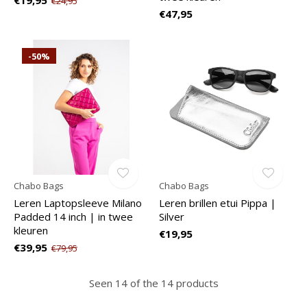
€19,95
€24,95
€47,95
-50%
Chabo Bags
Chabo Bags
Leren Laptopsleeve Milano
Leren brillen etui Pippa |
Padded 14 inch | in twee
Silver
kleuren
€19,95
€39,95
€79,95
Seen 14 of the 14 products