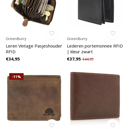
GreenBurry
GreenBurry
Leren Vintage Pasjeshouder
Lederen portemonnee RFID
RFID
| kleur zwart
€34,95
€37,95
€44,95
-11%