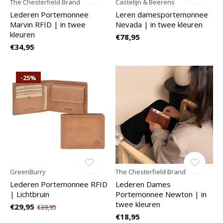
The Chesterfield Brand
Castelijn & Beerens
Lederen Portemonnee
Leren damesportemonnee
Marvin RFID | in twee
Nevada | in twee kleuren
kleuren
€78,95
€34,95
-25%
GreenBurry
The Chesterfield Brand
Lederen Portemonnee RFID
Lederen Dames
| Lichtbruin
Portemonnee Newton | in
twee kleuren
€29,95
€39,95
€18,95