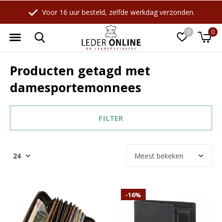
e werkdag verzonden.
Webwinkel sind
0
0
Producten getagd met
damesportemonnees
FILTER
-16%