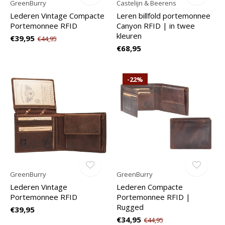
GreenBurry
Castelijn & Beerens
Lederen Vintage Compacte
Leren billfold portemonnee
Portemonnee RFID
Canyon RFID | in twee
kleuren
€39,95
€44,95
€68,95
-22%
GreenBurry
GreenBurry
Lederen Vintage
Lederen Compacte
Portemonnee RFID
Portemonnee RFID |
Rugged
€39,95
€34,95
€44,95