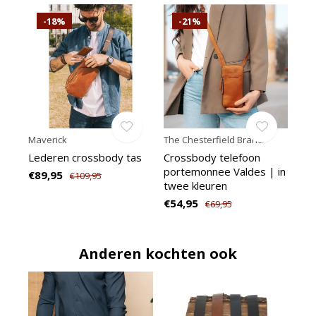
-18%
-21%
Maverick
The Chesterfield Brand
Lederen crossbody tas
Crossbody telefoon
portemonnee Valdes | in
€89,95
€109,95
twee kleuren
€54,95
€69,95
Anderen kochten ook