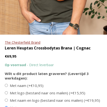
ritssluiting en tablet vak
portemonnee The
Original RFID
€79,95
€109,95
€44,95
€49,95
The Chesterfield Brand
Leren Heuptas Crossbodytas Brana | Cognac
€69,95
Op voorraad
- Direct leverbaar
GreenBurry
Burkely
Leren schrijfmap A4 met
Leren portemonnee
Wilt u dit product laten graveren? (Levertijd 3
ritssluiting
Billfold Low | in drie
werkdagen):
kleuren
€119,95
Met naam (+€10,95)
€29,95
Met logo (bestand naar ons mailen) (+€15,95)
Met naam en logo (bestand naar ons mailen) (+€19,95)