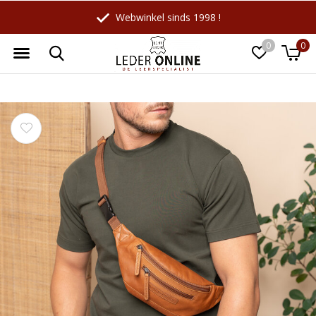
Webwinkel sinds 1998 !
0
0
Wellicht zijn deze producten ook
☓
interessant voor je?
-27%
-10%
LeatherLeaf
Maverick
Lederen schrijfmap A4 |
Leren Billfold