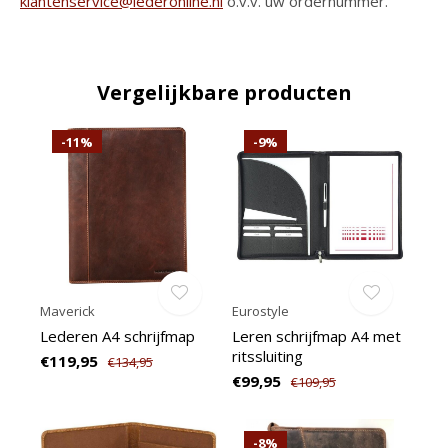
klantenservice@lederonline.nl
o.v.v. uw ordernummer.
Vergelijkbare producten
-11%
-9%
Maverick
Eurostyle
Lederen A4 schrijfmap
Leren schrijfmap A4 met
ritssluiting
€119,95
€134,95
€99,95
€109,95
-8%