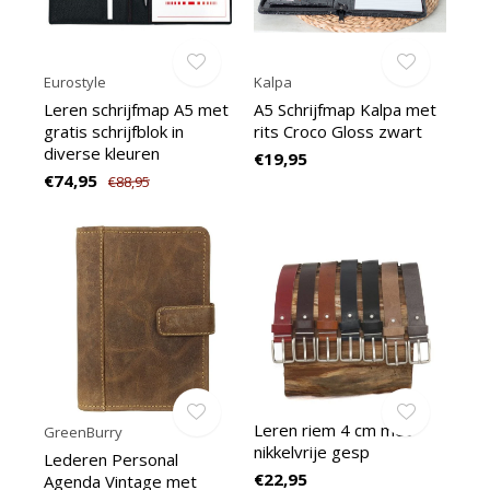
Eurostyle
Kalpa
Leren schrijfmap A5 met
A5 Schrijfmap Kalpa met
gratis schrijfblok in
rits Croco Gloss zwart
diverse kleuren
€19,95
€74,95
€88,95
Leren riem 4 cm met
GreenBurry
nikkelvrije gesp
Lederen Personal
€22,95
Agenda Vintage met