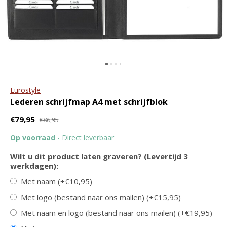
ritssluiting en tablet vak
ritssluiting
€79,95
€119,95
€109,95
Eurostyle
Lederen schrijfmap A4 met schrijfblok
€79,95
€86,95
Burkely
Brepols
Op voorraad
- Direct leverbaar
Leren laptopbag
A5 schrijfmap met
/damestas Doris | in
schrijfblok - diverse
Wilt u dit product laten graveren? (Levertijd 3
twee kleuren
kleuren
werkdagen):
€129,95
€26,95
Met naam (+€10,95)
Met logo (bestand naar ons mailen) (+€15,95)
Met naam en logo (bestand naar ons mailen) (+€19,95)