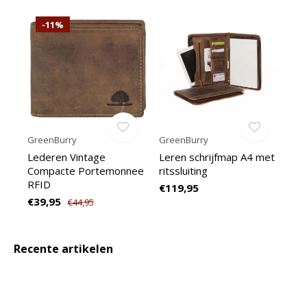
-11%
GreenBurry
GreenBurry
Lederen Vintage
Leren schrijfmap A4 met
Compacte Portemonnee
ritssluiting
RFID
€119,95
€39,95
€44,95
Recente artikelen