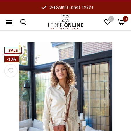
Webwinkel sinds 1998 !
0
0
Wellicht zijn deze producten ook
☓
SALE
interessant voor je?
-13%
-18%
-10%
LeatherLeaf
Maverick
Lederen schrijfmap A4 |
Leren Billfold