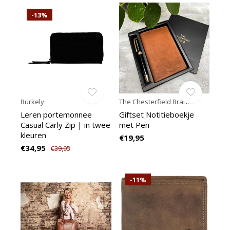
-13%
Burkely
The Chesterfield Brand
Leren portemonnee
Giftset Notitieboekje
Casual Carly Zip | in twee
met Pen
kleuren
€19,95
€34,95
€39,95
-11%