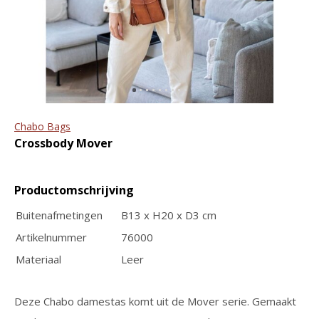
ritssluiting en tablet vak
portemonnee The
Original RFID
€89,95
€109,95
€44,95
€49,95
-21%
Chabo Bags
Crossbody Mover
Productomschrijving
GreenBurry
The Chesterfield Brand
Leren Vintage
Crossbody telefoon
Buitenafmetingen
B13 x H20 x D3 cm
Pasjeshouder RFID
portemonnee Valdes | in
Artikelnummer
76000
twee kleuren
€34,95
Materiaal
Leer
€54,95
€69,95
Deze Chabo damestas komt uit de Mover serie. Gemaakt