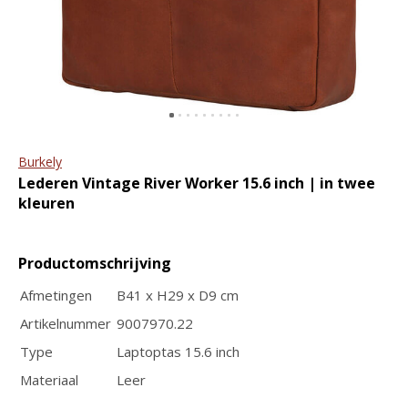
ritssluiting en tablet vak
portemonnee The
Original RFID
€89,95
€109,95
€44,95
€49,95
Burkely
Lederen Vintage River Worker 15.6 inch | in twee
kleuren
GreenBurry
GreenBurry
Productomschrijving
Lederen Personal
Leren Vintage
Agenda Vintage met
Pasjeshouder RFID
Afmetingen
B41 x H29 x D9 cm
jaaragenda 2026 + 2027
€34,95
Artikelnummer
9007970.22
€79,95
Type
Laptoptas 15.6 inch
Materiaal
Leer