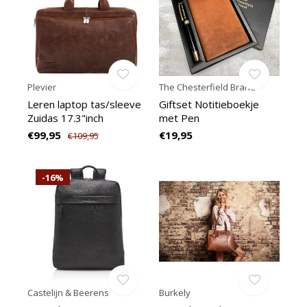
Plevier
The Chesterfield Brand
Leren laptop tas/sleeve
Giftset Notitieboekje
Zuidas 17.3"inch
met Pen
€99,95
€19,95
€109,95
-16%
Castelijn & Beerens
Burkely