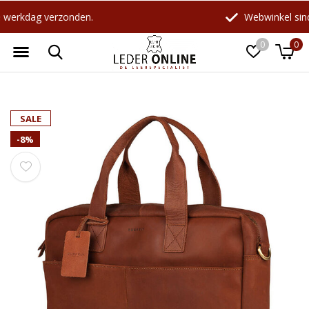
Webwinkel sinds 1998 !
0
0
Wellicht zijn deze producten ook
☓
SALE
interessant voor je?
-8%
-18%
-10%
LeatherLeaf
Maverick
Lederen schrijfmap A4 |
Leren Billfold