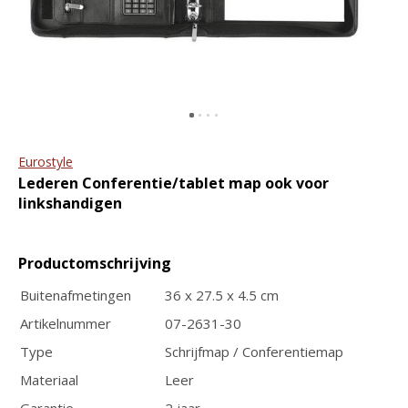
portemonnee The
ritssluiting en tablet vak
Original RFID
€89,95
€109,95
€44,95
€49,95
Eurostyle
Lederen Conferentie/tablet map ook voor
linkshandigen
GreenBurry
The Chesterfield Brand
Productomschrijving
Leren Vintage
Giftset Notitieboekje
Pasjeshouder RFID
met Pen
Buitenafmetingen
36 x 27.5 x 4.5 cm
€34,95
€19,95
Artikelnummer
07-2631-30
Type
Schrijfmap / Conferentiemap
Materiaal
Leer