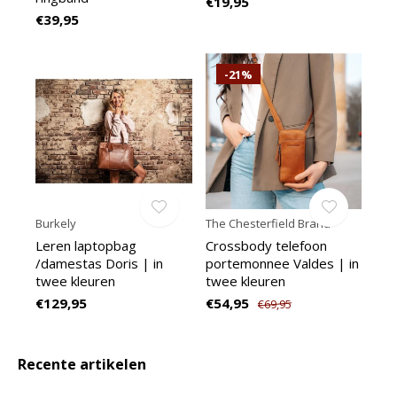
€19,95
€39,95
-21%
Burkely
The Chesterfield Brand
Leren laptopbag
Crossbody telefoon
/damestas Doris | in
portemonnee Valdes | in
twee kleuren
twee kleuren
€129,95
€54,95
€69,95
Recente artikelen