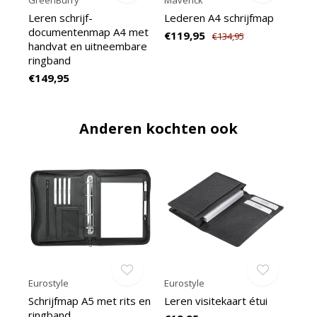
GreenBurry
Maverick
Leren schrijf-
Lederen A4 schrijfmap
documentenmap A4 met
€119,95
€134,95
handvat en uitneembare
ringband
€149,95
Anderen kochten ook
Eurostyle
Eurostyle
Schrijfmap A5 met rits en
Leren visitekaart étui
ringband