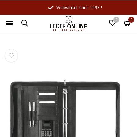
Webwinkel sinds 1998 !
0
0
Wellicht zijn deze producten ook
☓
interessant voor je?
-10%
-18%
Maverick
LeatherLeaf
Leren Billfold
Lederen schrijfmap A4 |