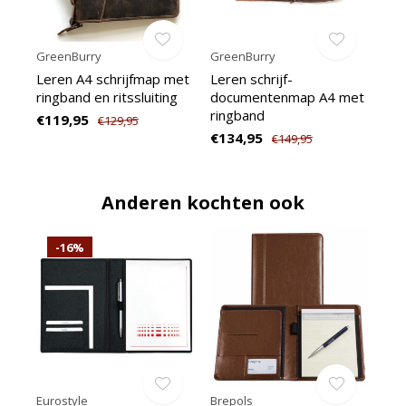
GreenBurry
GreenBurry
Leren A4 schrijfmap met
Leren schrijf-
ringband en ritssluiting
documentenmap A4 met
ringband
€119,95
€129,95
€134,95
€149,95
Anderen kochten ook
-16%
Eurostyle
Brepols