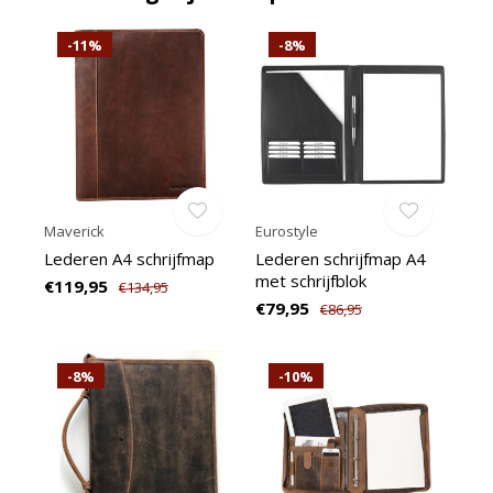
-11%
-8%
Maverick
Eurostyle
Lederen A4 schrijfmap
Lederen schrijfmap A4
met schrijfblok
€119,95
€134,95
€79,95
€86,95
-8%
-10%