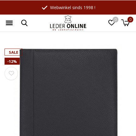
Webwinkel sinds 1998 !
0
0
Wellicht zijn deze producten ook
☓
SALE
interessant voor je?
-12%
-18%
-10%
LeatherLeaf
Maverick
Lederen schrijfmap A4 |
Leren Billfold