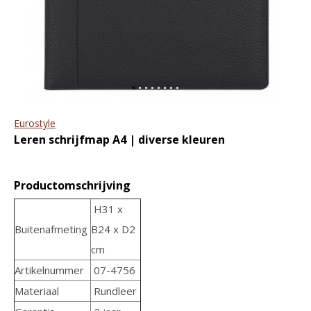
ritssluiting en tablet vak
portemonnee The
Original RFID
€89,95
€109,95
€44,95
€49,95
-21%
Eurostyle
Leren schrijfmap A4 | diverse kleuren
Productomschrijving
GreenBurry
The Chesterfield Brand
Leren Vintage
H31 x
Crossbody telefoon
Pasjeshouder RFID
portemonnee Valdes | in
Buitenafmeting
B24 x D2
twee kleuren
€34,95
cm
€54,95
€69,95
Artikelnummer
07-4756
Materiaal
Rundleer