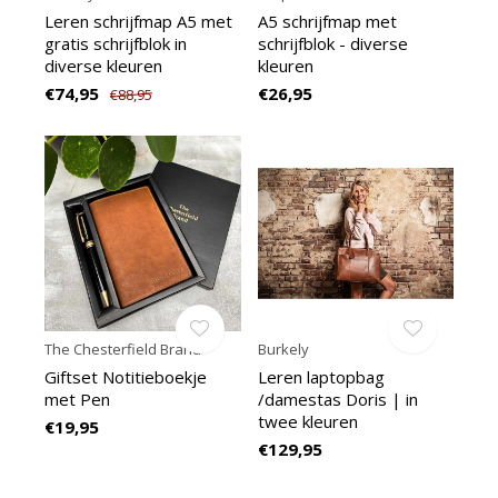
Leren schrijfmap A5 met
A5 schrijfmap met
gratis schrijfblok in
schrijfblok - diverse
diverse kleuren
kleuren
€74,95
€26,95
€88,95
The Chesterfield Brand
Burkely
Giftset Notitieboekje
Leren laptopbag
met Pen
/damestas Doris | in
twee kleuren
€19,95
€129,95