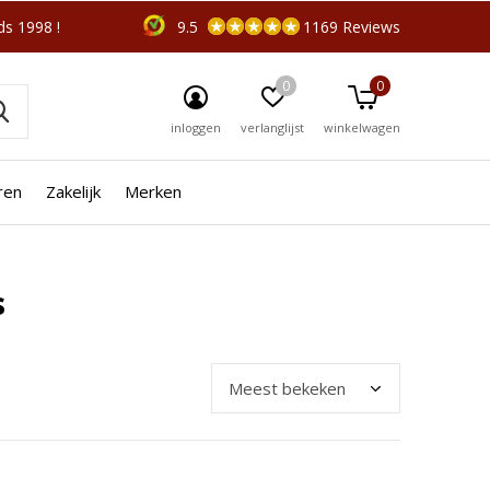
s 1998 !
9.5
1169 Reviews
0
0
inloggen
verlanglijst
winkelwagen
ren
Zakelijk
Merken
s