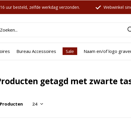
16 uur besteld, zelfde werkdag verzonden.
Webwinkel sind
oires
Bureau Accessoires
Sale
Naam en/of logo grave
Producten getagd met zwarte ta
 Producten