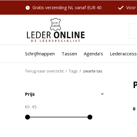
Gratis verzending NL vanaf EUR 40
Voor 
Schrijfmappen
Tassen
Agenda's
Lederaccess
Terug naar overzicht
Tags
zwarte tas
Prijs
€0
-
€5
0