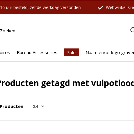
16 uur besteld, zelfde werkdag verzonden.
Webwinkel sind
oires
Bureau Accessoires
Sale
Naam en/of logo grave
Producten getagd met vulpotlood
 Producten