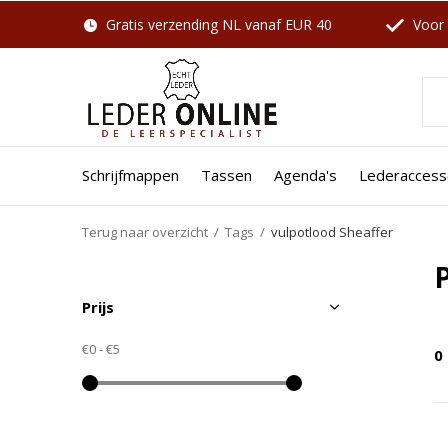
Gratis verzending NL vanaf EUR 40
Voor 
Schrijfmappen
Tassen
Agenda's
Lederaccess
Terug naar overzicht
Tags
vulpotlood Sheaffer
Prijs
€0
-
€5
0