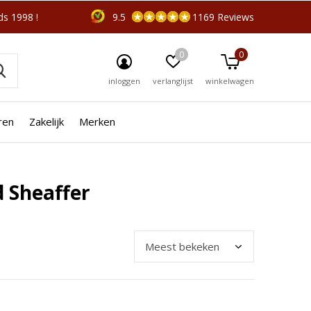
s 1998 !
9.5
1169 Reviews
0
0
inloggen
verlanglijst
winkelwagen
ren
Zakelijk
Merken
 Sheaffer