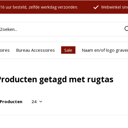
16 uur besteld, zelfde werkdag verzonden.
Webwinkel sind
oires
Bureau Accessoires
Sale
Naam en/of logo grave
Producten getagd met rugtas
 Producten