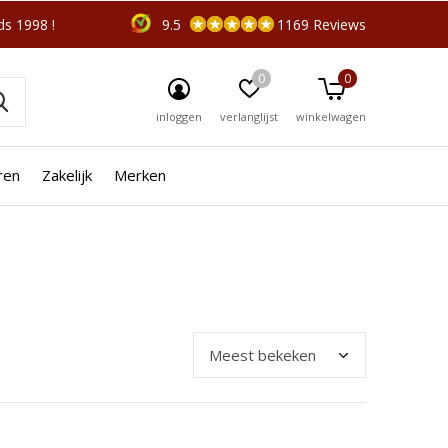
s 1998 !
9.5
1169 Reviews
0
0
inloggen
verlanglijst
winkelwagen
ren
Zakelijk
Merken