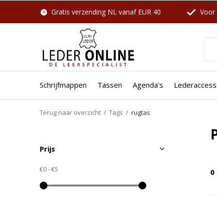
Gratis verzending NL vanaf EUR 40
Voor 
Schrijfmappen
Tassen
Agenda's
Lederaccess
Terug naar overzicht
Tags
rugtas
Prijs
€0
-
€5
0