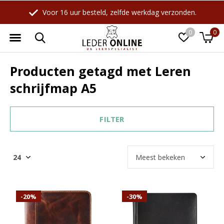
Voor 16 uur besteld, zelfde werkdag verzonden.
0
0
Producten getagd met Leren
schrijfmap A5
FILTER
-20%
-30%