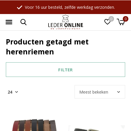
Voor 16 uur besteld, zelfde werkdag verzonden.
0
0
Producten getagd met
herenriemen
FILTER