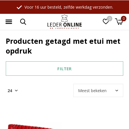
Voor 16 uur besteld, zelfde werkdag verzonden.
0
0
Producten getagd met etui met
opdruk
FILTER