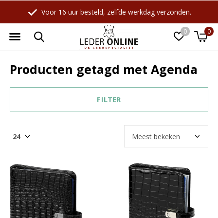
Voor 16 uur besteld, zelfde werkdag verzonden.
0
0
Producten getagd met Agenda
FILTER