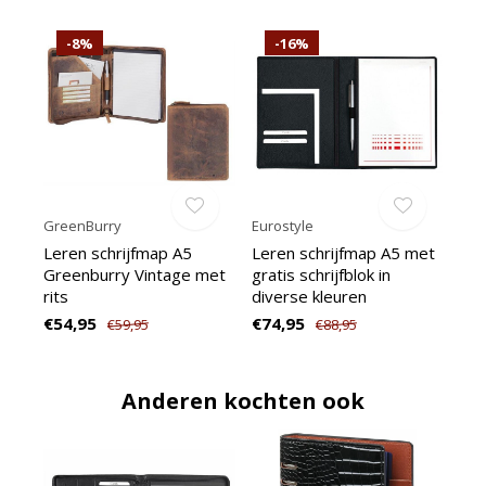
-8%
-16%
GreenBurry
Eurostyle
Leren schrijfmap A5
Leren schrijfmap A5 met
Greenburry Vintage met
gratis schrijfblok in
rits
diverse kleuren
€54,95
€74,95
€59,95
€88,95
Anderen kochten ook