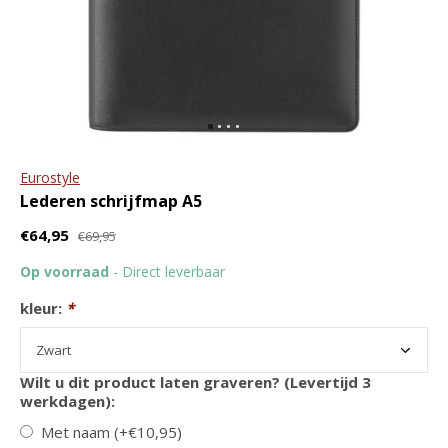
ritssluiting en tablet vak
portemonnee The
Original RFID
€79,95
€109,95
€44,95
€49,95
Eurostyle
Lederen schrijfmap A5
€64,95
€69,95
Op voorraad
- Direct leverbaar
Leren riem met
GreenBurry
nikkelvrije rolgesp |
Leren schrijfmap A4 met
kleur:
*
breedte 3.8 cm
ritssluiting
€22,95
€119,95
Wilt u dit product laten graveren? (Levertijd 3
werkdagen):
Met naam (+€10,95)