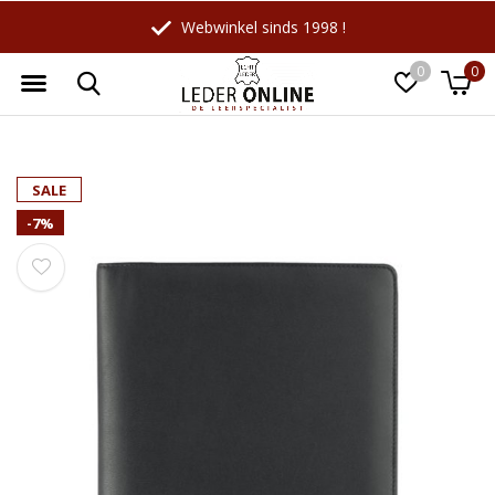
Webwinkel sinds 1998 !
0
0
Wellicht zijn deze producten ook
☓
SALE
interessant voor je?
-7%
-27%
-10%
LeatherLeaf
Maverick
Lederen schrijfmap A4 |
Leren Billfold