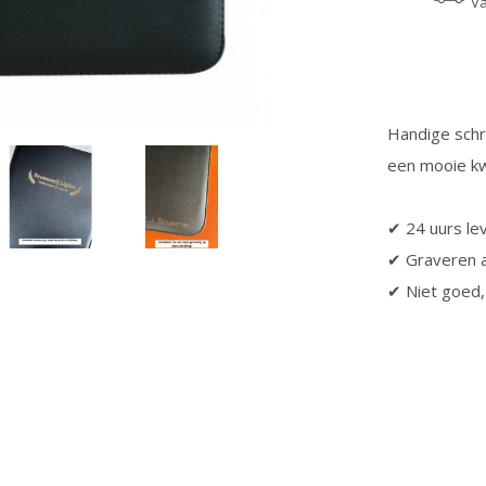
Va
Handige schri
een mooie kwa
✔ 24 uurs lev
✔ Graveren a
✔ Niet goed,