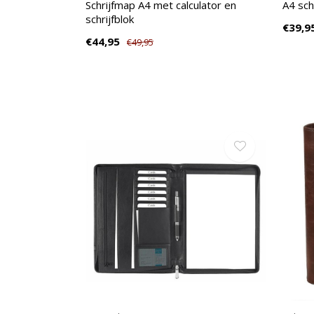
Schrijfmap A4 met calculator en
A4 sch
schrijfblok
€39,9
€44,95
€49,95