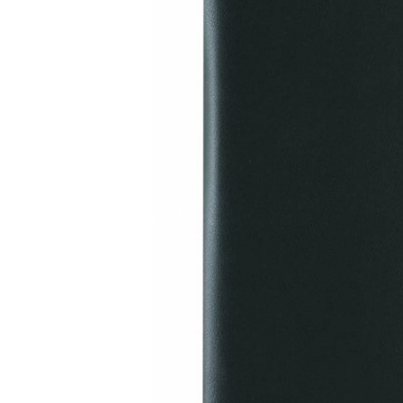
LeatherLeaf
Maverick
Lederen schrijfmap A4 | ritssluiting en
Leren Bil
tablet vak
RFID
€79,95
€44,95
€109,95