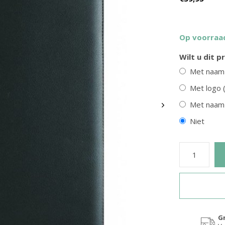
Op voorraa
Wilt u dit 
Met naam
GreenBurry
Met logo 
lfold portemonnee The Original
Leren schrijfmap A4 met ritsslu
Met naam 
€119,95
Niet
€49,95
G