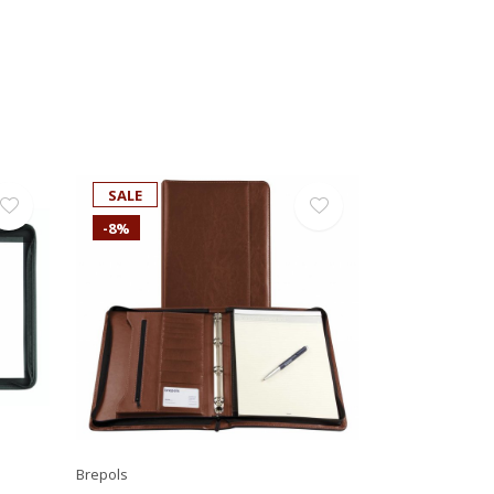
SALE
-8%
Brepols