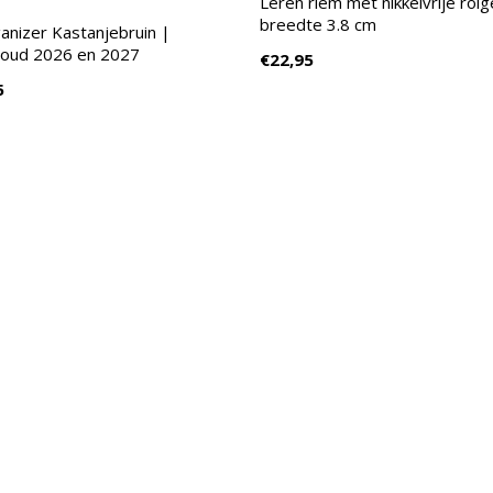
Leren riem met nikkelvrije rol
breedte 3.8 cm
anizer Kastanjebruin |
houd 2026 en 2027
€22,95
5