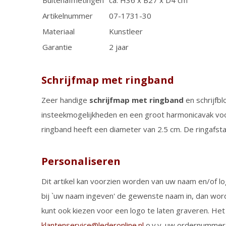
Buitenafmetingen
ca. H36 x B27 x D4 cm
Artikelnummer
07-1731-30
Materiaal
Kunstleer
Garantie
2 jaar
Schrijfmap met ringband
Zeer handige
schrijfmap met ringband
en schrijfbl
insteekmogelijkheden en een groot harmonicavak vo
ringband heeft een diameter van 2.5 cm. De ringafsta
Personaliseren
Dit artikel kan voorzien worden van uw naam en/of log
bij `uw naam ingeven' de gewenste naam in, dan word
kunt ook kiezen voor een logo te laten graveren. Het
klantenservice@lederonline.nl
o.v.v. uw ordernummer