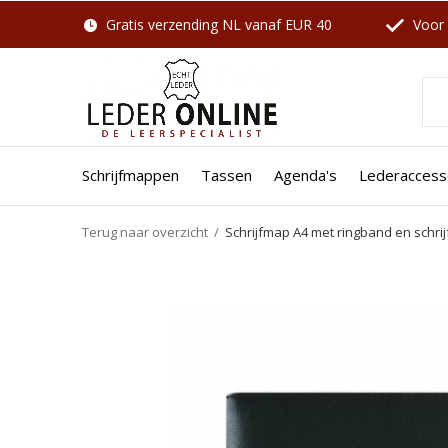
Gratis verzending NL vanaf EUR 40
Voor 
Schrijfmappen
Tassen
Agenda's
Lederaccess
Terug naar overzicht
Schrijfmap A4 met ringband en schrij
Well
SALE
SALE
-27%
-10%