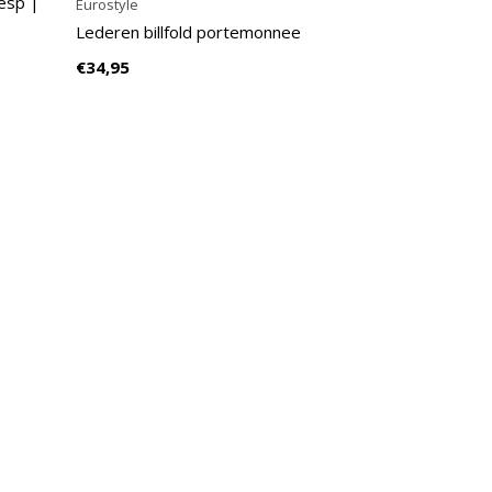
gesp |
Eurostyle
Lederen billfold portemonnee
€34,95