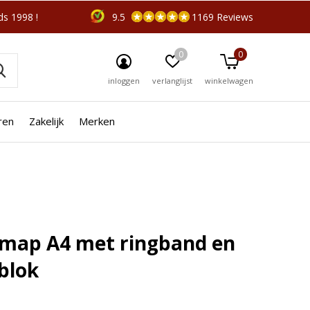
s 1998 !
9.5
1169 Reviews
0
0
inloggen
verlanglijst
winkelwagen
ren
Zakelijk
Merken
r je?
☓
fmap A4 met ringband en
fblok