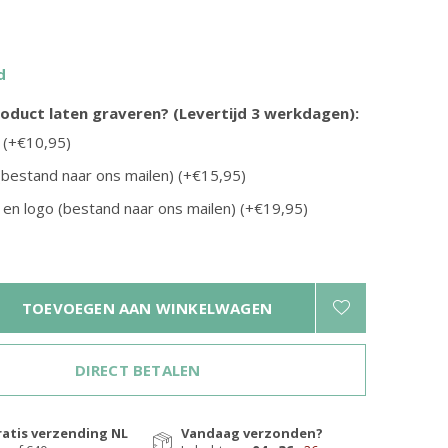
d
product laten graveren? (Levertijd 3 werkdagen):
 (+€10,95)
Burkely
(bestand naar ons mailen) (+€15,95)
iting
Leren portemonnee Billfold Low | in
en logo (bestand naar ons mailen) (+€19,95)
drie kleuren
€29,95
TOEVOEGEN AAN WINKELWAGEN
DIRECT BETALEN
ratis verzending NL
Vandaag verzonden?