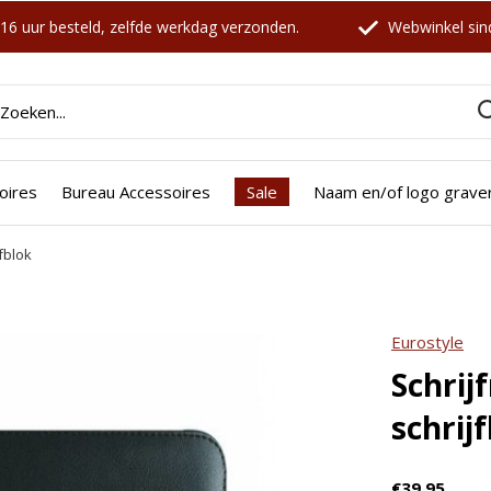
16 uur besteld, zelfde werkdag verzonden.
Webwinkel sind
oires
Bureau Accessoires
Sale
Naam en/of logo grave
fblok
icht zijn deze producten ook interessant voo
Eurostyle
Schrij
schrij
€39,95