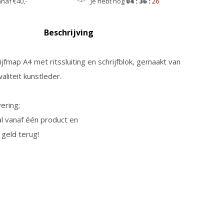
naf €40,-
Je hebt nog
04 : 36 :
25
Beschrijving
jfmap A4 met ritssluiting en schrijfblok, gemaakt van
liteit kunstleder.
ering;
l vanaf één product en
 geld terug!