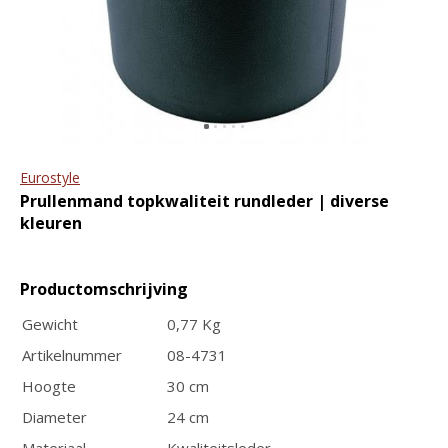
ritssluiting en tablet vak
portemonnee The
Original RFID
€89,95
€109,95
€44,95
€49,95
Eurostyle
Prullenmand topkwaliteit rundleder | diverse
kleuren
Leren riem met
GreenBurry
Productomschrijving
nikkelvrije rolgesp |
Lederen Personal
breedte 3.8 cm
Agenda Vintage met
Gewicht
0,77 Kg
€22,95
jaaragenda 2026 + 2027
Artikelnummer
08-4731
€79,95
Hoogte
30 cm
Diameter
24 cm