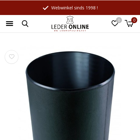
Webwinkel sinds 1998 !
0
0
Wellicht zijn deze producten ook
☓
interessant voor je?
-18%
-10%
LeatherLeaf
Maverick
Lederen schrijfmap A4 |
Leren Billfold