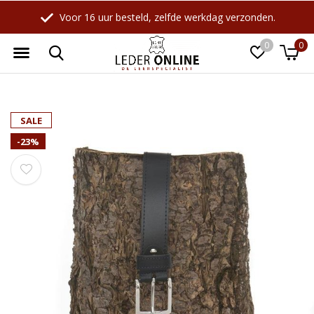
rzonden.
Webwinkel sinds 1998 !
0
0
Wellicht zijn deze producten ook
☓
SALE
interessant voor je?
-23%
-10%
-18%
Maverick
LeatherLeaf
Leren Billfold
Lederen schrijfmap A4 |