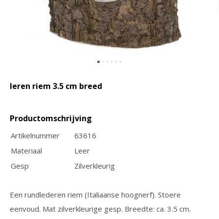
portemonnee The
ritssluiting en tablet vak
Original RFID
€89,95
€109,95
€44,95
€49,95
leren riem 3.5 cm breed
Productomschrijving
GreenBurry
Artikelnummer
63616
GreenBurry
Lederen Personal
Leren Vintage
Materiaal
Leer
Agenda Vintage met
Pasjeshouder RFID
Gesp
Zilverkleurig
jaaragenda 2026 + 2027
€34,95
€79,95
Een rundlederen riem (Italiaanse hoognerf). Stoere
eenvoud. Mat zilverkleurige gesp. Breedte: ca. 3.5 cm.