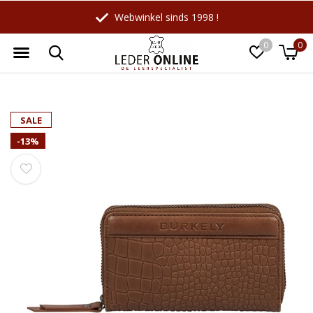
Webwinkel sinds 1998 !
0
0
Wellicht zijn deze producten ook
☓
SALE
interessant voor je?
-13%
-18%
-10%
LeatherLeaf
Maverick
Lederen schrijfmap A4 |
Leren Billfold