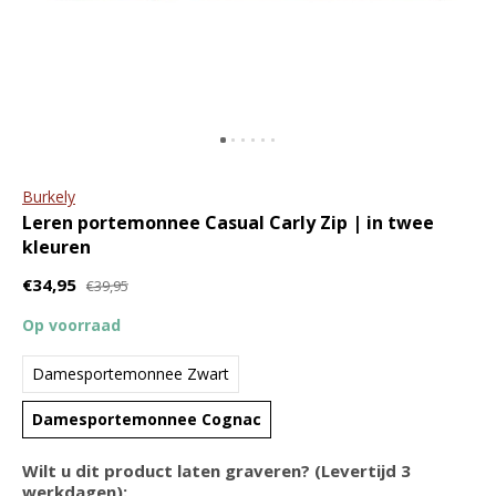
ritssluiting en tablet vak
portemonnee The
Original RFID
€89,95
€109,95
€44,95
€49,95
Burkely
Leren portemonnee Casual Carly Zip | in twee
kleuren
€34,95
€39,95
Burkely
GreenBurry
Op voorraad
Leren laptopbag
Leren schrijfmap A4 met
/damestas Doris | in
ritssluiting
Damesportemonnee Zwart
twee kleuren
€119,95
€129,95
Damesportemonnee Cognac
Wilt u dit product laten graveren? (Levertijd 3
werkdagen):