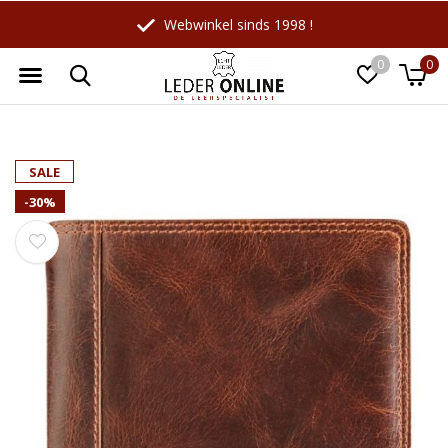
Webwinkel sinds 1998 !
0
0
Wellicht zijn deze producten ook
☓
SALE
interessant voor je?
-30%
-18%
-10%
LeatherLeaf
Maverick
Lederen schrijfmap A4 |
Leren Billfold