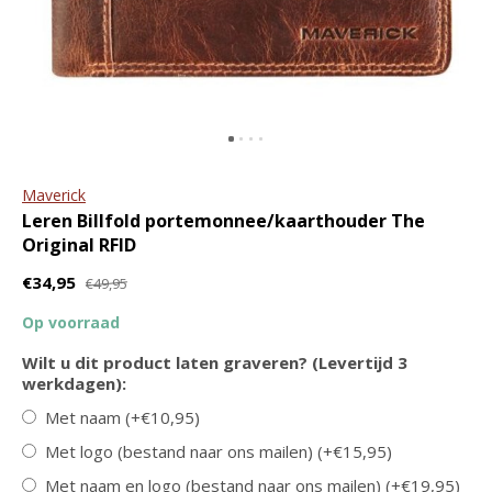
ritssluiting en tablet vak
portemonnee The
Original RFID
€89,95
€109,95
€44,95
€49,95
Maverick
Leren Billfold portemonnee/kaarthouder The
Original RFID
€34,95
€49,95
Burkely
GreenBurry
Op voorraad
Leren laptopbag
Leren schrijfmap A4 met
/damestas Doris | in
ritssluiting
Wilt u dit product laten graveren? (Levertijd 3
twee kleuren
€119,95
werkdagen):
€129,95
Met naam (+€10,95)
Met logo (bestand naar ons mailen) (+€15,95)
Met naam en logo (bestand naar ons mailen) (+€19,95)