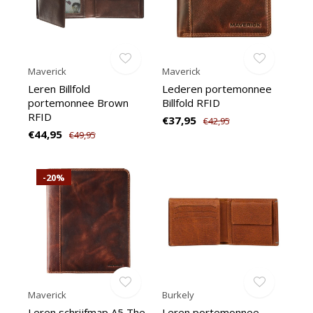
Maverick
Maverick
Leren Billfold
Lederen portemonnee
portemonnee Brown
Billfold RFID
RFID
€37,95
€42,95
€44,95
€49,95
-20%
Maverick
Burkely
Leren schrijfmap A5 The
Leren portemonnee