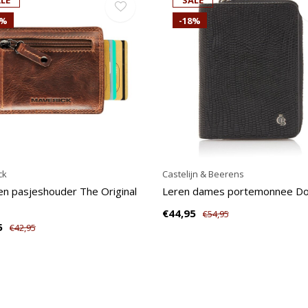
LE
SALE
9%
-18%
ck
Castelijn & Beerens
n pasjeshouder The Original
Leren dames portemonnee D
€44,95
€54,95
5
€42,95