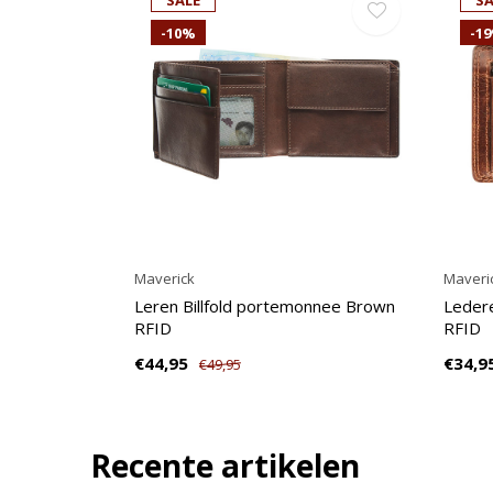
SALE
SA
-10%
-1
Maverick
Maveri
Leren Billfold portemonnee Brown
Ledere
RFID
RFID
€44,95
€34,9
€49,95
Recente artikelen