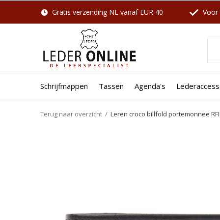
Gratis verzending NL vanaf EUR 40
Voor 
Schrijfmappen
Tassen
Agenda's
Lederaccess
Terug naar overzicht
Leren croco billfold portemonnee RFI
Well
SALE
SALE
-27%
-10%