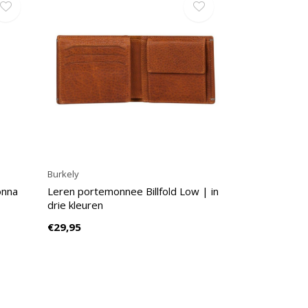
Burkely
onna
Leren portemonnee Billfold Low | in
drie kleuren
€29,95