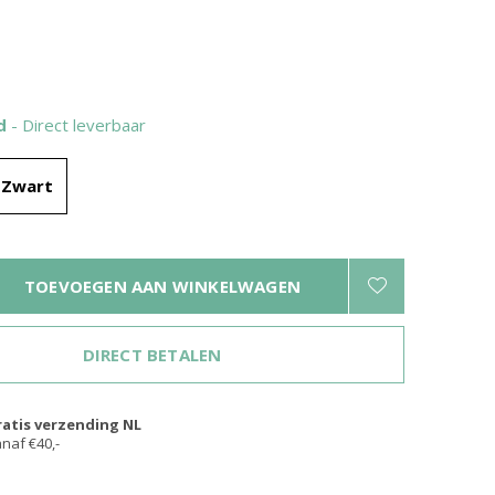
ad
- Direct leverbaar
Leren riem met nikkelvrije rolgesp |
Zwart
breedte 3.8 cm
iting
€22,95
TOEVOEGEN AAN WINKELWAGEN
DIRECT BETALEN
ratis verzending NL
naf €40,-