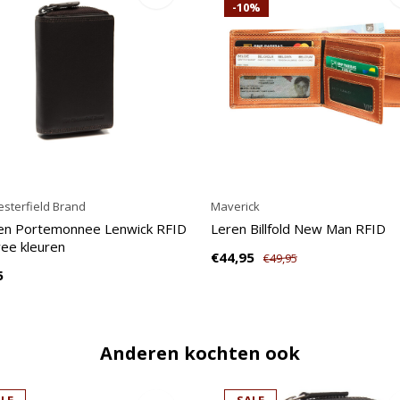
-10%
sterfield Brand
Maverick
en Portemonnee Lenwick RFID
Leren Billfold New Man RFID
wee kleuren
€44,95
€49,95
5
Anderen kochten ook