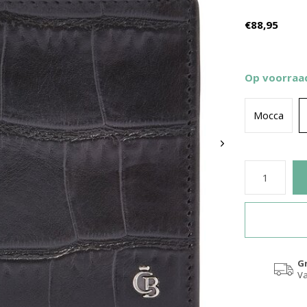
€88,95
Op voorra
Mocca
GreenBurry
lfold portemonnee The Original
Leren schrijfmap A4 met ritsslu
€119,95
€49,95
G
Va