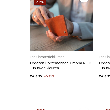
-17%
The Chesterfield Brand
The Che
Lederen Portemonnee Umbria RFID
Leder
| in twee kleuren
| in t
€49,95
€49,9
€59,95