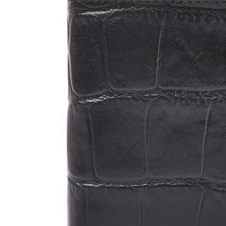
LeatherLeaf
Maverick
Lederen schrijfmap A4 | ritssluiting en
Leren Bil
tablet vak
RFID
€79,95
€44,95
€109,95