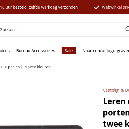
16 uur besteld, zelfde werkdag verzonden.
Webwinkel sind
oires
Bureau Accessoires
Sale
Naam en/of logo grave
D - 8 pasjes | in twee kleuren
icht zijn deze producten ook interessant voo
Castelijn & 
Leren 
portem
twee k