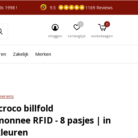
s 1998 !
9.5
1169 Reviews
0
0
inloggen
verlanglijst
winkelwagen
ren
Zakelijk
Merken
r je?
☓
Beerens
croco billfold
onnee RFID - 8 pasjes | in
leuren