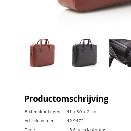
Productomschrijving
Buitenafmetingen
41 x 30 x 7 cm
Artikelnummer
42 9472
Type
15.6" inch laptoptas