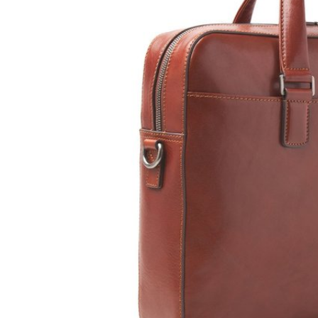
LeatherLeaf
GreenBurr
Lederen schrijfmap A4 | ritssluiting en
Leren sch
tablet vak
€119,95
€79,95
€109,95