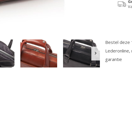
G
Va
Bestel deze 1
Lederonline,
garantie