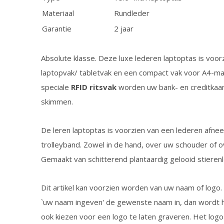
Materiaal
Rundleder
Garantie
2 jaar
Absolute klasse. Deze luxe lederen laptoptas is voo
laptopvak/ tabletvak en een compact vak voor A4-map
speciale
RFID ritsvak
worden uw bank- en creditkaa
skimmen.
De leren laptoptas is voorzien van een lederen afn
trolleyband. Zowel in de hand, over uw schouder of 
Gemaakt van schitterend plantaardig gelooid stierenle
Dit artikel kan voorzien worden van uw naam of logo. U
`uw naam ingeven' de gewenste naam in, dan wordt h
ook kiezen voor een logo te laten graveren. Het logo