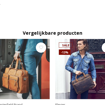
.
Vergelijkbare producten
SALE
-13%
sterfield Brand
Plevier