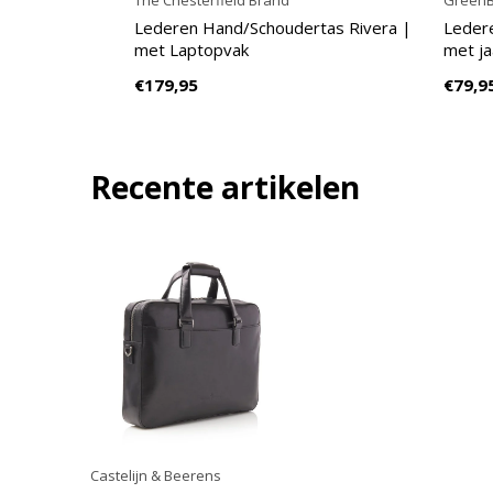
The Chesterfield Brand
GreenB
Lederen Hand/Schoudertas Rivera |
Leder
met Laptopvak
met j
€179,95
€79,9
Recente artikelen
Castelijn & Beerens