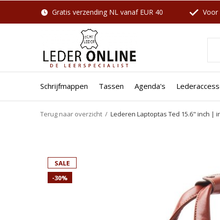
Gratis verzending NL vanaf EUR 40
Voor 
Schrijfmappen
Tassen
Agenda's
Lederaccess
Terug naar overzicht
Lederen Laptoptas Ted 15.6" inch | i
Well
SALE
SALE
-30%
-27%