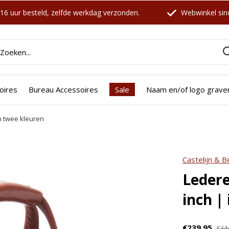
16 uur besteld, zelfde werkdag verzonden.
Webwinkel sind
oires
Bureau Accessoires
Sale
Naam en/of logo grave
n twee kleuren
icht zijn deze producten ook interessant voo
Castelijn & 
Ledere
inch |
€239,95
€34