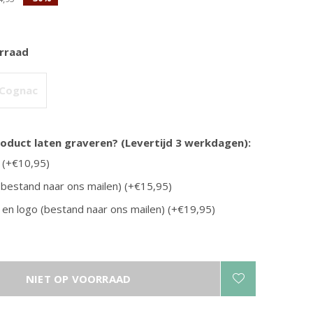
rraad
Cognac
Brepols
is | in
A5 schrijfmap met schrijfblok - diverse
product laten graveren? (Levertijd 3 werkdagen):
kleuren
 (+€10,95)
€26,95
(bestand naar ons mailen) (+€15,95)
en logo (bestand naar ons mailen) (+€19,95)
NIET OP VOORRAAD