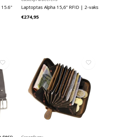
 15.6"
Laptoptas Alpha 15,6” RFID | 2-vaks
€274,95
e gesp