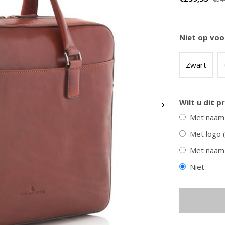
Niet op voo
Zwart
y
Burkely
rijfmap A4 met ritssluiting
Leren laptopbag /damestas Dor
Wilt u dit 
twee kleuren
Met naam
€129,95
Met logo 
Met naam 
Niet