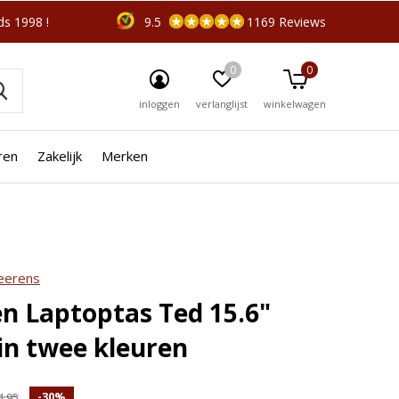
s 1998 !
9.5
1169 Reviews
0
0
inloggen
verlanglijst
winkelwagen
ren
Zakelijk
Merken
r je?
☓
Beerens
n Laptoptas Ted 15.6"
 in twee kleuren
-30%
4,95