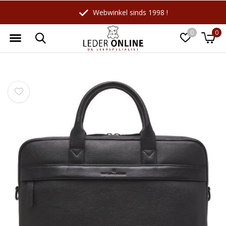
Webwinkel sinds 1998 !
0
0
Wellicht zijn deze producten ook
☓
interessant voor je?
-10%
-18%
Maverick
LeatherLeaf
Leren Billfold
Lederen schrijfmap A4 |