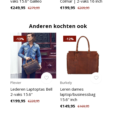
vaks 15.6" Galileo
Colmar | 2-vaks 16 inch
€249,95
€199,95
€279,00
€209,00
Anderen kochten ook
-13%
-12%
Plevier
Burkely
Lederen Laptoptas Bell
Leren dames
2-vaks 15.6"
laptop/businessbag
15.6" inch
€199,95
€228,95
€149,95
€169,95