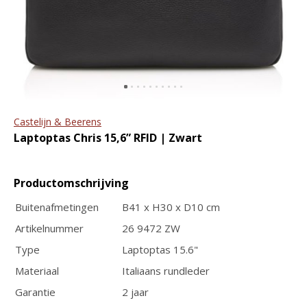
portemonnee The
ritssluiting en tablet vak
Original RFID
€89,95
€109,95
€44,95
€49,95
Castelijn & Beerens
Laptoptas Chris 15,6” RFID | Zwart
Productomschrijving
Leren riem met
The Chesterfield Brand
nikkelvrije rolgesp |
Giftset Notitieboekje
Buitenafmetingen
B41 x H30 x D10 cm
breedte 3.8 cm
met Pen
Artikelnummer
26 9472 ZW
€22,95
€19,95
Type
Laptoptas 15.6"
Materiaal
Italiaans rundleder
Garantie
2 jaar