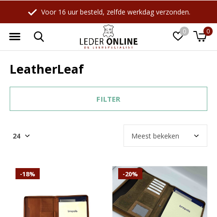
Voor 16 uur besteld, zelfde werkdag verzonden.
0
0
LeatherLeaf
FILTER
-18%
-20%