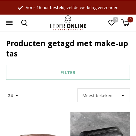
Voor 16 uur besteld, zelfde werkdag verzonden.
0
0
Producten getagd met make-up
tas
FILTER