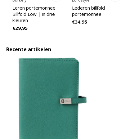
Burkely
Eurostyle
Leren portemonnee
Lederen billfold
Billfold Low | in drie
portemonnee
kleuren
€34,95
€29,95
Recente artikelen