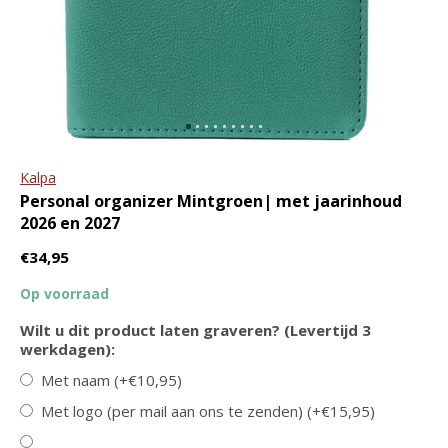
ritssluiting en tablet vak
portemonnee The
Original RFID
€79,95
€109,95
€44,95
€49,95
Kalpa
Personal organizer Mintgroen| met jaarinhoud
2026 en 2027
€34,95
Leren riem met
GreenBurry
Op voorraad
nikkelvrije rolgesp |
Leren schrijfmap A4 met
breedte 3.8 cm
ritssluiting
Wilt u dit product laten graveren? (Levertijd 3
€22,95
€119,95
werkdagen):
Met naam (+€10,95)
Met logo (per mail aan ons te zenden) (+€15,95)