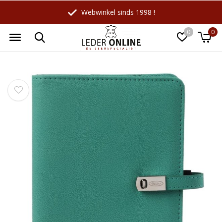
Webwinkel sinds 1998 !
0
0
Wellicht zijn deze producten ook
☓
interessant voor je?
-27%
-10%
LeatherLeaf
Maverick
Lederen schrijfmap A4 |
Leren Billfold